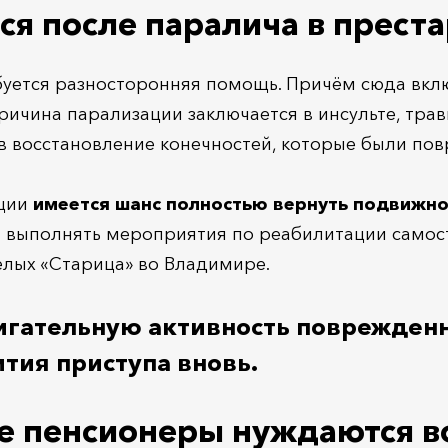
ся после паралича в прест
тся разносторонняя помощь. Причём сюда включа
ричина парализации заключается в инсульте, тра
в восстановление конечностей, которые были по
ации
имеется шанс полностью вернуть подвижно
 и выполнять мероприятия по реабилитации сам
елых «Старица» во Владимире.
гательную активность поврежденны
тия приступа вновь.
е пенсионеры нуждаются в