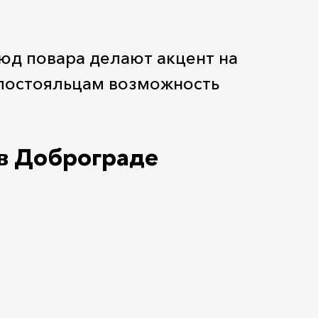
юд повара делают акцент на
 постояльцам возможность
в Доброграде