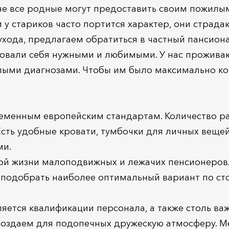
 не все родные могут предоставить своим пожил
ом у стариков часто портится характер, они стра
ухода, предлагаем обратиться в частный пансион
вовали себя нужными и любимыми. У нас проживаю
елыми диагнозами. Чтобы им было максимально 
еменным европейским стандартам. Количество р
Есть удобные кровати, тумбочки для личных вещей
ми.
ой жизни малоподвижных и лежачих пенсионеров
 подобрать наиболее оптимальный вариант по сто
ется квалификации персонала, а также столь ва
 создаем для подопечных дружескую атмосферу. М