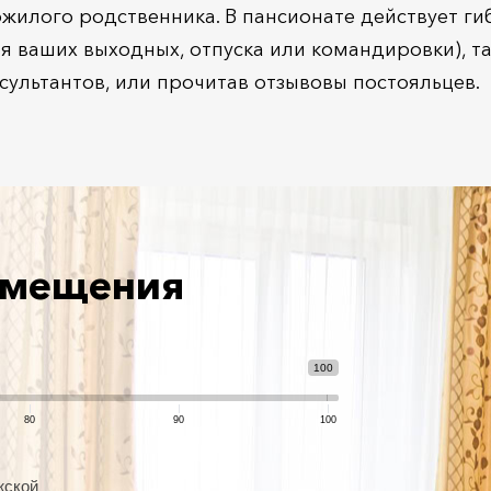
илого родственника. В пансионате действует ги
мя ваших выходных, отпуска или командировки), т
ультантов, или прочитав отзывовы постояльцев.
азмещения