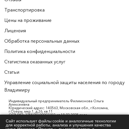
Транспортировка
Цены на проживание
Лицензия
Обработка персональных данных
Политика конфиденциальности
Статистика оказанных услуг
Статьи
Управление социальной защиты населения по городу
Владимиру
Индивидуальный предприниматель Филимонова Ольга
Алексеевна
Юридический адрес: 140563, Московская обл., г.Коломна,
г.Озёры, мкр.1, д.26, кв.11
ОГРНИП: 325508100093150 от 18.02.2025 года
ИНН: 503000990565
Сайт использует файлы cookie и аналогичные технологии
р/с: 40802810101530002356
для корректной работы, анализа и улучшения качества
АО «АЛЬФА-БАНК»
БИК: 044525593