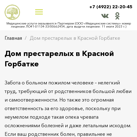
+7 (4922) 22-20-45
Медицинские услуги оказываются Партнером (ООО «Медицинские системы» номер
лицензии ЛО41-01134-33/00662454, дата выдачи лицензии: 11 июля 2023 г.)
Главная
Дом престарелых в Красной Горбатке
Дом престарелых в Красной
Горбатке
Забота о больном пожилом человеке – нелегкий
труд, требующий от родственников большой любви
и самоотверженности. Но также это огромная
ответственность за его здоровье, поскольку при
неумелом подходе такая опека чревата
осложнениями болезней и даже летальным исходом.
Если ваш родственник болен, правильнее не