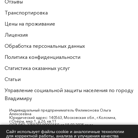
Отзывы
Транспортировка
Цены на проживание
Лицензия
Обработка персональных данных
Политика конфиденциальности
Статистика оказанных услуг
Статьи
Управление социальной защиты населения по городу
Владимиру
Индивидуальный предприниматель Филимонова Ольга
Алексеевна
Юридический адрес: 140563, Московская обл., г.Коломна,
г.Озёры, мкр.1, д.26, кв.11
ОГРНИП: 325508100093150 от 18.02.2025 года
ИНН: 503000990565
Сайт использует файлы cookie и аналогичные технологии
р/с: 40802810101530002356
для корректной работы, анализа и улучшения качества
АО «АЛЬФА-БАНК»