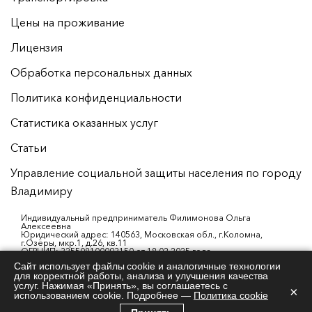
Цены на проживание
Лицензия
Обработка персональных данных
Политика конфиденциальности
Статистика оказанных услуг
Статьи
Управление социальной защиты населения по городу
Владимиру
Индивидуальный предприниматель Филимонова Ольга
Алексеевна
Юридический адрес: 140563, Московская обл., г.Коломна,
г.Озёры, мкр.1, д.26, кв.11
ОГРНИП: 325508100093150 от 18.02.2025 года
ИНН: 503000990565
Сайт использует файлы cookie и аналогичные технологии
р/с: 40802810101530002356
для корректной работы, анализа и улучшения качества
АО «АЛЬФА-БАНК»
БИК: 044525593
услуг. Нажимая «Принять», вы соглашаетесь с
×
к/с: 30101810200000000593
использованием cookie. Подробнее —
Политика cookie